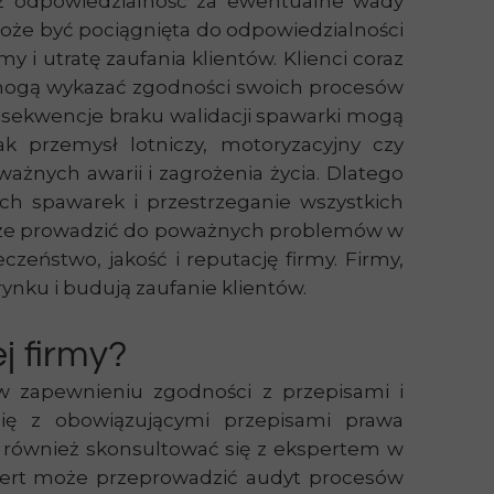
raz odpowiedzialność za ewentualne wady
oże być pociągnięta do odpowiedzialności
y i utratę zaufania klientów. Klienci coraz
ie mogą wykazać zgodności swoich procesów
nsekwencje braku walidacji spawarki mogą
ak przemysł lotniczy, motoryzacyjny czy
żnych awarii i zagrożenia życia. Dlatego
ich spawarek i przestrzeganie wszystkich
 może prowadzić do poważnych problemów w
czeństwo, jakość i reputację firmy. Firmy,
ynku i budują zaufanie klientów.
j firmy?
 w zapewnieniu zgodności z przepisami i
ię z obowiązującymi przepisami prawa
również skonsultować się z ekspertem w
kspert może przeprowadzić audyt procesów