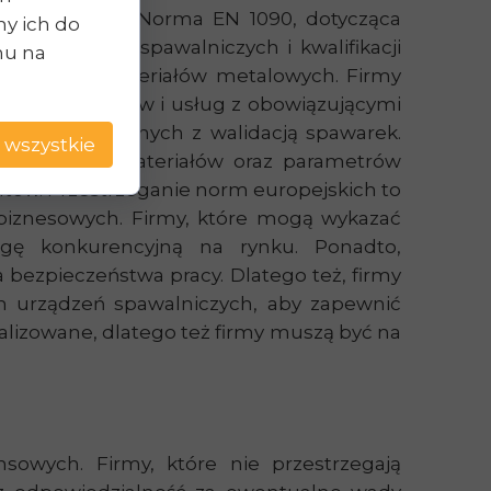
cji spawarek. Norma EN 1090, dotycząca
y ich do
ce procesów spawalniczych i kwalifikacji
chu na
e spawania materiałów metalowych. Firmy
oich produktów i usług z obowiązującymi
apisów związanych z walidacją spawarek.
 wszystkie
i, użytych materiałów oraz parametrów
tów. Przestrzeganie norm europejskich to
 biznesowych. Firmy, które mogą wykazać
gę konkurencyjną na rynku. Ponadto,
 bezpieczeństwa pracy. Dlatego też, firmy
ch urządzeń spawalniczych, aby zapewnić
alizowane, dlatego też firmy muszą być na
owych. Firmy, które nie przestrzegają