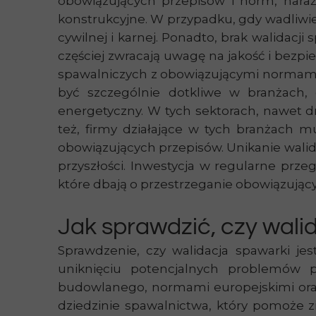
obowiązujących przepisów i norm, naraż
konstrukcyjne. W przypadku, gdy wadliwi
cywilnej i karnej. Ponadto, brak walidacji
częściej zwracają uwagę na jakość i bezp
spawalniczych z obowiązującymi normami,
być szczególnie dotkliwe w branżach, g
energetyczny. W tych sektorach, nawet d
też, firmy działające w tych branżach m
obowiązujących przepisów. Unikanie wali
przyszłości. Inwestycja w regularne przeg
które dbają o przestrzeganie obowiązując
Jak sprawdzić, czy wali
Sprawdzenie, czy walidacja spawarki je
uniknięciu potencjalnych problemów 
budowlanego, normami europejskimi ora
dziedzinie spawalnictwa, który pomoże z