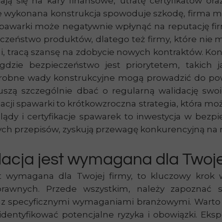
ają się na kary finansowe, utratę certyfikatów o
e wykonana konstrukcja spowoduje szkodę, firma m
 spawarki może negatywnie wpłynąć na reputację firm
ieczeństwo produktów, dlatego też firmy, które n
 tracą szansę na zdobycie nowych kontraktów. Ko
dzie bezpieczeństwo jest priorytetem, takich j
robne wady konstrukcyjne mogą prowadzić do powa
uszą szczególnie dbać o regularną walidację swo
dacji spawarki to krótkowzroczna strategia, która
lądy i certyfikacje spawarek to inwestycja w bezpie
ych przepisów, zyskują przewagę konkurencyjną na r
dacja jest wymagana dla Twoje
st wymagana dla Twojej firmy, to kluczowy krok
prawnych. Przede wszystkim, należy zapoznać s
z specyficznymi wymaganiami branżowymi. Warto 
identyfikować potencjalne ryzyka i obowiązki. E