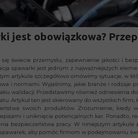
ki jest obowiązkowa? Przep
się świecie przemysłu, zapewnienie jakości i be
acja spawarki jest jednym z najważniejszych elemen
tym artykule szczegółowo omówimy sytuacje, w któ
a i normami. Wyjaśnimy, jakie branże i rodzaje pr
raku walidacji. Przedstawimy również odniesienia 
. Artykuł ten jest skierowany do wszystkich firm,
eństwa swoich produktów. Zrozumienie, kiedy wal
pisami i uniknięcia potencjalnych kar. Ponadto, re
nia bezpieczeństwa pracy. W niniejszym artykule
ji spawarek, aby pomóc firmom w podejmowaniu św