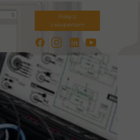
Połącz
z ekspertem