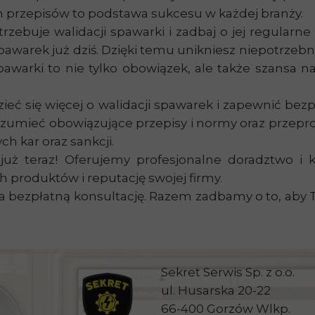
h przepisów to podstawa sukcesu w każdej branży.
rzebuje walidacji spawarki i zadbaj o jej regularn
pawarek już dziś. Dzięki temu unikniesz niepotrzeb
awarki to nie tylko obowiązek, ale także szansa n
dzieć się więcej o walidacji spawarek i zapewnić b
rozumieć obowiązujące przepisy i normy oraz prze
ch kar oraz sankcji.
już teraz! Oferujemy profesjonalne doradztwo i 
 produktów i reputację swojej firmy.
ę na bezpłatną konsultację. Razem zadbamy o to, aby
Sekret Serwis Sp. z o.o.
ul. Husarska 20-22
66-400 Gorzów Wlkp.