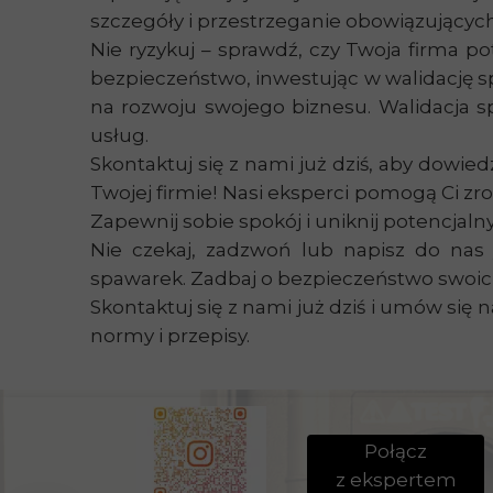
szczegóły i przestrzeganie obowiązującyc
Nie ryzykuj
– sprawdź, czy Twoja firma pot
bezpieczeństwo, inwestując w walidację s
na rozwoju swojego biznesu. Walidacja sp
usług.
Skontaktuj się z nami już dziś, aby dowie
Twojej firmie! Nasi eksperci pomogą Ci z
Zapewnij sobie spokój i uniknij potencjalny
Nie czekaj, zadzwoń lub napisz do nas 
spawarek. Zadbaj o bezpieczeństwo swoich
Skontaktuj się z nami już dziś i umów si
normy i przepisy.
Połącz
z ekspertem