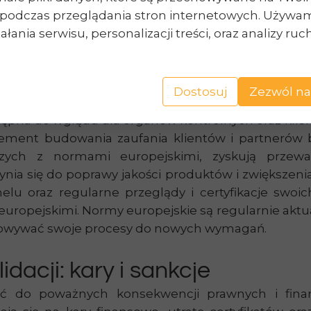
rolę w regulowaniu wymagań dotyczących walida
podczas przeglądania stron internetowych. Używam
miniowych, zawiera szczegółowe wytyczne dotyczą
łania serwisu, personalizacji treści, oraz analizy ru
3834, która określa wymagania jakości dotycząc
przestrzegać tych norm, aby zapewnić zgodność sw
ją również wymagania dotyczące dokumentacji i z
Dostosuj
Zezwól na
kumentację dotyczącą przeprowadzonych walidacj
ępna do wglądu dla organów kontrolnych oraz klien
element budowania zaufania klientów i partnerów
zych z normami europejskimi, zyskują przewa
nia się do poprawy jakości produktów i zwiększenia
lu oraz regularne przeglądy i certyfikacje swoi
ropejskimi. Normy europejskie są regularnie aktu
sowywać swoje procesy do nowych wymagań.
acji: kary i sankcje
ić do poważnych konsekwencji prawnych i finans