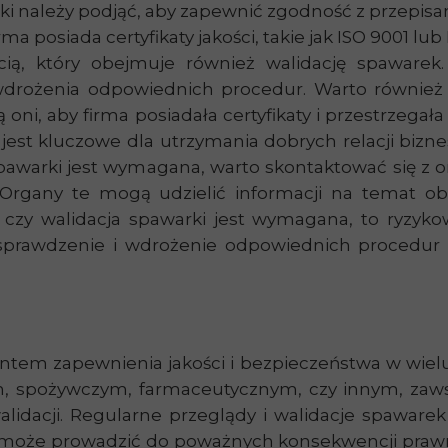
roki należy podjąć, aby zapewnić zgodność z przepisa
a posiada certyfikaty jakości, takie jak
ISO 9001 lub
ścią, który obejmuje również walidację spaware
wdrożenia odpowiednich procedur. Warto również
ni, aby firma posiadała certyfikaty i przestrzeg
jest kluczowe dla utrzymania dobrych relacji biz
 spawarki jest wymagana, warto skontaktować się z 
Organy te mogą udzielić informacji na temat ob
, czy walidacja spawarki jest wymagana, to ryzy
prawdzenie i wdrożenie odpowiednich procedur t
tem zapewnienia jakości i bezpieczeństwa w wielu
m, spożywczym, farmaceutycznym, czy innym, zawsz
idacji. Regularne przeglądy i walidacje spawarek
ji może prowadzić do poważnych konsekwencji prawn