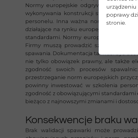
Normy europejskie odgrywają kluczową 
urządzeniu 
wykonywania konstrukcji stalowych i alu
poprawy dzia
personelu. Inna ważna norma to EN ISO 
stronie.
działające na rynku europejskim muszą 
standardami. Normy europejskie określa
Firmy muszą prowadzić szczegółową do
spawania. Dokumentacja ta musi być dost
nie tylko obowiązek prawny, ale także 
zgodność swoich procesów spawalnic
przestrzeganie norm europejskich przyczy
powinny inwestować w szkolenia persone
zgodność z obowiązującymi standardami eu
bieżąco z najnowszymi zmianami i dosto
Konsekwencje braku walid
Brak walidacji spawarki może prowadz