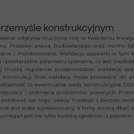
przemyśle konstrukcyjnym
anie odgrywa kluczową rolę w tworzeniu trwałyc
stotny. Przepisy prawa budowlanego oraz normy t
wane i monitorowane. Walidacja spawarki w tym k
e i powtarzalne parametry spawania, co jest niezbęd
nej muszą regularnie przeprowadzać walidację sp
onstrukcji. Brak walidacji może prowadzić do po
edzialność za ewentualne wady konstrukcyjne. Dlat
reputacji i uniknięcia problemów prawnych. Przem
 ponieważ od tego zależy trwałość i bezpieczeń
rze jest ściśle egzekwowany, a firmy muszą dbać o 
wymagań jest nie tylko kwestią zgodności z prawe