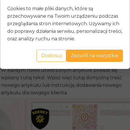
Cookies to małe pliki danych, które są
22 lutego 2024
przechowywane na Twoim urządzeniu podczas
przeglądania stron internetowych. Używamy ich
Domyślny tytuł artykułu
do poprawy działania serwisu, personalizacji treści,
oraz analizy ruchu na stronie.
Domyślna treść artykułu.
Dostosuj
Zezwól na wszystkie
W każdym nowo utworzonym artykule pokaże się
wpisany tutaj tekst. Wpisz więc tutaj domyślną treść
nowego artykułu lub instrukcję dodawania nowego
artykułu dla swojego klienta.